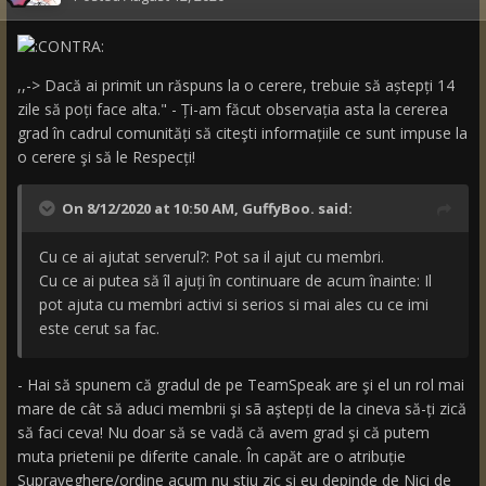
,,-> Dacă ai primit un răspuns la o cerere, trebuie să aștepți 14
zile să poți face alta." - Ți-am făcut observația asta la cererea
grad în cadrul comunități să citeşti informațiile ce sunt impuse la
o cerere şi să le Respecți!
On 8/12/2020 at 10:50 AM,
GuffyBoo.
said:
Cu ce ai ajutat serverul?: Pot sa il ajut cu membri.
Cu ce ai putea să îl ajuți în continuare de acum înainte: Il
pot ajuta cu membri activi si serios si mai ales cu ce imi
este cerut sa fac.
- Hai să spunem că gradul de pe TeamSpeak are şi el un rol mai
mare de cât să aduci membrii şi sã aştepți de la cineva să-ți zică
să faci ceva! Nu doar să se vadă că avem grad şi că putem
muta prietenii pe diferite canale. În capăt are o atribuție
Supraveghere/ordine acum nu ştiu zic şi eu depinde de Nici de