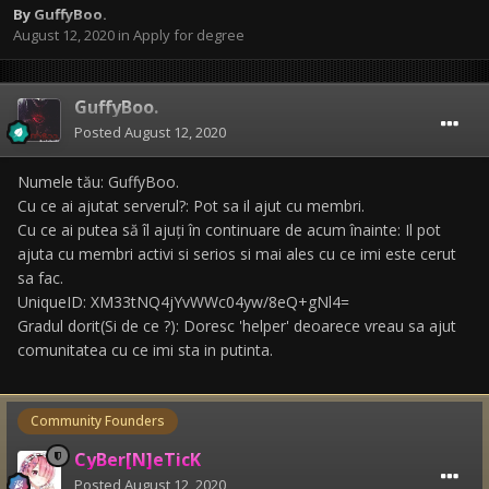
By
GuffyBoo.
August 12, 2020
in
Apply for degree
GuffyBoo.
Posted
August 12, 2020
Numele tău: GuffyBoo.
Cu ce ai ajutat serverul?: Pot sa il ajut cu membri.
Cu ce ai putea să îl ajuți în continuare de acum înainte: Il pot
ajuta cu membri activi si serios si mai ales cu ce imi este cerut
sa fac.
UniqueID: XM33tNQ4jYvWWc04yw/8eQ+gNl4=
Gradul dorit(Si de ce ?): Doresc 'helper' deoarece vreau sa ajut
comunitatea cu ce imi sta in putinta.
Community Founders
CyBer[N]eTicK
Posted
August 12, 2020