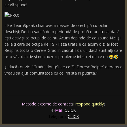
ce vă spune!
- Pe TeamSpeak chiar avem nevoie de o echipă cu ochii
deschişi; Deci o şansă de o perioadă de probă n-ar strica, dacă
eşti activ şi te ocupi de ce nu. Acum depinde de ce spune Nici şi
ceilalți care se ocupă de TS - Faza urâtă e că acum o zi ai fost
Respins tot la o Cerere Grad în cadrul TS-ului, dacă sunt alți care
te-o văzut activ şi nu cauzezi probleme intr-o zi de ce nu
😂
🤣
şi dacă tot zici "Gradul dorit(Si de ce ?): Doresc 'helper' deoarece
vreau sa ajut comunitatea cu ce imi sta in putinta."
Metode externe de contact
(
I respond quickly
)
e-
Mail
:
CLICK
Telegram
:
CLICK