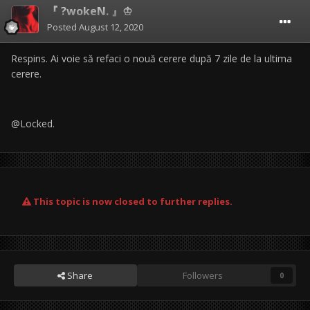
『 ?wokeN. 』♔
Posted
August 12, 2020
Respins. Ai voie să refaci o nouă cerere după 7 zile de la ultima
cerere.
@Locked.
This topic is now closed to further replies.
Share
Followers
0