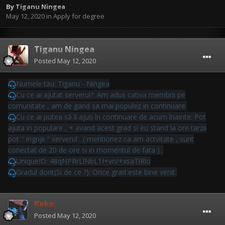
By
Tiganu Ningea
May 12, 2020
in
Apply for degree
Tiganu Ningea
Posted
May 12, 2020
Numele tău: Tiganu - Ningea
Cu ce ai ajutat serverul?: Am adus cativa membrii pe
comunitate , am de gand sa mai populez in continuare.
Cu ce ai putea să îl ajuți în continuare de acum înainte: Pot
ajuta in populare , + avand acest grad si eu stand la ore tarzii
pot " ingrijii " serverul . ( mentionez ca am actvitate , sunt
conectat de 20 de ore si in momentul de fata ) .
UniqueID: 48qNPRrLlNbL1I+vn/+xsaTlRlo
Gradul dorit(Si de ce ?): Orice grad este bine venit.
Keke.
Posted
May 12, 2020