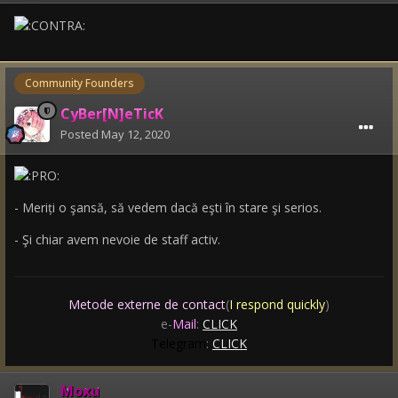
Community Founders
CyBer[N]eTicK
Posted
May 12, 2020
- Meriți o şansă, să vedem dacă eşti în stare şi serios.
- Şi chiar avem nevoie de staff activ.
Metode externe de contact
(
I respond quickly
)
e-
Mail
:
CLICK
Telegram
:
CLICK
Moxu