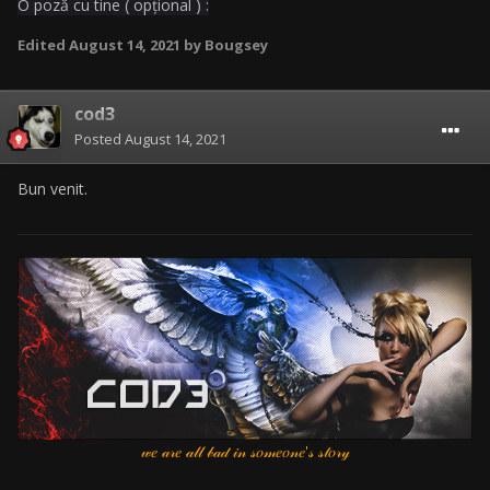
O poză cu tine ( opțional ) :
Edited
August 14, 2021
by Bougsey
cod3
Posted
August 14, 2021
Bun venit.
𝓌𝑒 𝒶𝓇𝑒 𝒶𝓁𝓁 𝒷𝒶𝒹 𝒾𝓃 𝓈𝑜𝓂𝑒𝑜𝓃𝑒'𝓈 𝓈𝓉𝑜𝓇𝓎