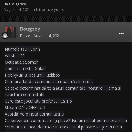
By
Bougsey
August 14, 2021
in
Introduce yourself
Bougsey
Posted
August 14, 2021
Numele tău : Sorin
Vârsta : 20
Ocupație : Somer
Unde locuiești : Galati
Hobby-uri & pasiuni : Kickbox
Cum ai aflat de comunitatea noastră : Internet
Ce te-a determinat să te alături
comunității noastre : Tema si
structura comunitatii
Care este jocul tău preferat : Cs 1.6
Steam ON / OFF : off
Acordă-ne o notă comunități: 9
Ce server din comunitate îți place?: Nu am jucat pe un server din
comunitate inca, dar m-ar interesa unul pe care sa joc zi de zi.