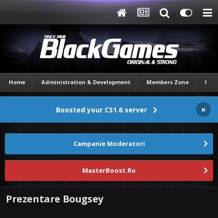
Home
Administration & Development
Members Zone
Intr
×
Boosted your CS1.6 server
Campanie Moderatori
MasterBoost.Ro
Prezentare Bougsey