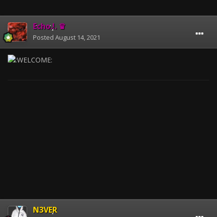
Echo.!. ♛
Posted
August 14, 2021
N3VER