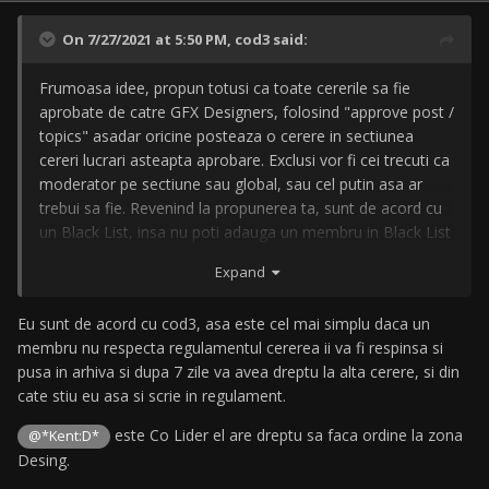
On 7/27/2021 at 5:50 PM,
cod3
said:
Frumoasa idee, propun totusi ca toate cererile sa fie
aprobate de catre GFX Designers, folosind "approve post /
topics" asadar oricine posteaza o cerere in sectiunea
cereri lucrari asteapta aprobare. Exclusi vor fi cei trecuti ca
moderator pe sectiune sau global, sau cel putin asa ar
trebui sa fie. Revenind la propunerea ta, sunt de acord cu
un Black List, insa nu poti adauga un membru in Black List
doar pentru ca a uitat sa puna dimensiunile, cel mai bine
Expand
avertisment in reply si daca nu modifica in 24 de ore topic
mutat la arhiva si interdictie la Cereri Lucrari.
Eu sunt de acord cu cod3, asa este cel mai simplu daca un
membru nu respecta regulamentul cererea ii va fi respinsa si
pusa in arhiva si dupa 7 zile va avea dreptu la alta cerere, si din
cate stiu eu asa si scrie in regulament.
este Co Lider el are dreptu sa faca ordine la zona
@*Kent:D*
Desing.