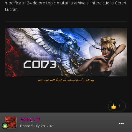
modifica in 24 de ore topic mutat la arhiva si interdictie la Cereri
Lucrari.
𝓌𝑒 𝒶𝓇𝑒 𝒶𝓁𝓁 𝒷𝒶𝒹 𝒾𝓃 𝓈𝑜𝓂𝑒𝑜𝓃𝑒'𝓈 𝓈𝓉𝑜𝓇𝓎
1
Echo.!. ♛
Posted
July 28, 2021