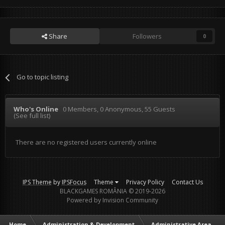
Share
Followers
0
Go to topic listing
Who's Online
0 Members
, 0 Anonymous, 55 Guests
(See full list)
There are no registered users currently online
IPS Theme
by
IPSFocus
Theme
Privacy Policy
Contact Us
BLACKGAMES ROMÂNIA © 2019-2026
Powered by Invision Community
Home
Administration & Development
Administrative Area