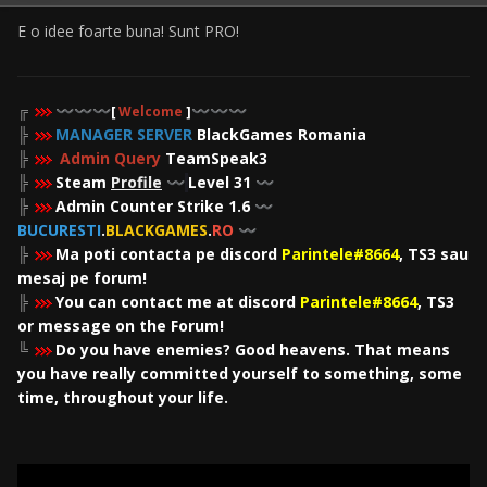
E o idee foarte buna! Sunt PRO!
╔
〰️
〰️
〰️
[
Welcome
]
〰️
〰️
〰️
╠
MANAGER SERVER
BlackGames Romania
╠
Admin Query
TeamSpeak3
╠
Steam
Profile
Level 31
〰️
〰️
╠
Admin Counter Strike 1.6
〰️
BUCURESTI
.
BLACKGAMES
.
RO
〰️
╠
Ma poti contacta pe discord
Parintele#8664
, TS3 sau
mesaj pe forum!
╠
You can contact me at discord
Parintele#8664
, TS3
or message on the Forum!
╚
Do you have enemies? Good heavens. That means
you have really committed yourself to something, some
time, throughout your life.