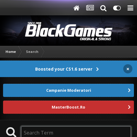
Home
Search
×
Boosted your CS1.6 server
Campanie Moderatori
MasterBoost.Ro