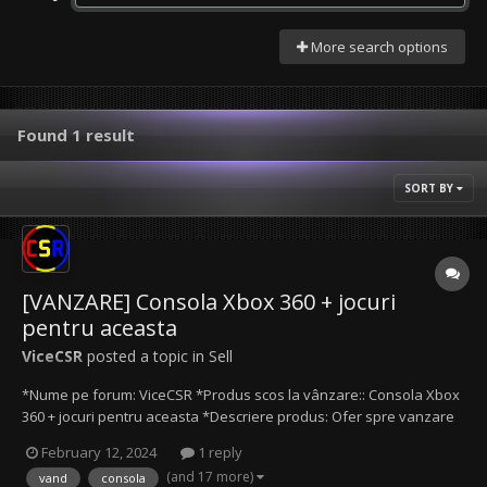
More search options
Found 1 result
SORT BY
[VANZARE] Consola Xbox 360 + jocuri
pentru aceasta
ViceCSR
posted a topic in
Sell
*Nume pe forum: ViceCSR *Produs scos la vânzare:: Consola Xbox
360 + jocuri pentru aceasta *Descriere produs: Ofer spre vanzare
o consola de tip Xbox 360, impreuna cu multe jocuri pentru aceasta.
February 12, 2024
1 reply
Consola a fost achizitionata din Germania, alaturi de jocuri si se
(and 17 more)
vand
consola
afla in stare buna. *Modalitate...