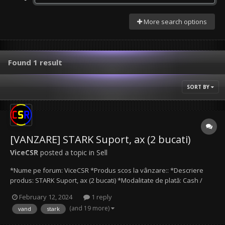
More search options
Found 1 result
SORT BY
[VANZARE] STARK Suport, ax (2 bucati)
ViceCSR
posted a topic in
Sell
*Nume pe forum: ViceCSR *Produs scos la vânzare:: *Descriere
produs: STARK Suport, ax (2 bucati) *Modalitate de plată: Cash /
Transfer bancar / Paypal *Preţ produs: Le ofer impreuna pentru
February 12, 2024
1 reply
doar 60 lei! Separat, 35 lei bucata. *Date de contact: Mail
(and 19 more)
vand
stark
(ViceCSR@protonmail.com), Discord (ViceC...