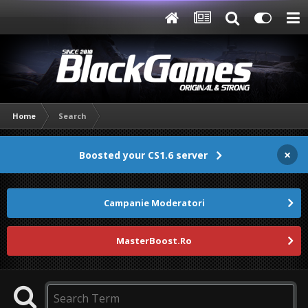
Home
Search
×
Boosted your CS1.6 server
Campanie Moderatori
MasterBoost.Ro