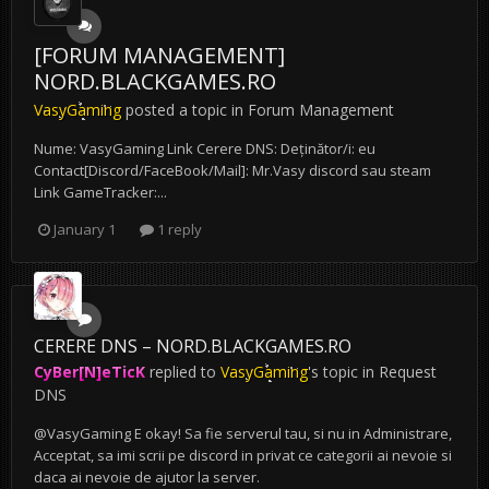
[FORUM MANAGEMENT]
NORD.BLACKGAMES.RO
VasyGaming
posted a topic in
Forum Management
Nume: VasyGaming Link Cerere DNS: Deținător/i: eu
Contact[Discord/FaceBook/Mail]: Mr.Vasy discord sau steam
Link GameTracker:...
January 1
1 reply
CERERE DNS – NORD.BLACKGAMES.RO
CyBer[N]eTicK
replied to
VasyGaming
's topic in
Request
DNS
@VasyGaming E okay! Sa fie serverul tau, si nu in Administrare,
Acceptat, sa imi scrii pe discord in privat ce categorii ai nevoie si
daca ai nevoie de ajutor la server.