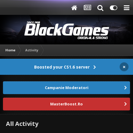
Home
Activity
×
Boosted your CS1.6 server
Campanie Moderatori
MasterBoost.Ro
All Activity