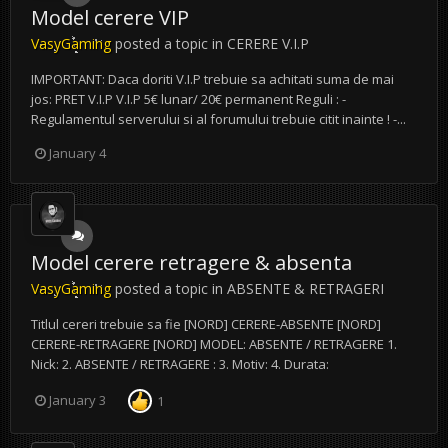
Model cerere VIP
VasyGaming
posted a topic in
CERERE V.I.P
IMPORTANT: Daca doriti V.I.P trebuie sa achitati suma de mai
jos: PRET V.I.P V.I.P 5€ lunar/ 20€ permanent Reguli : -
Regulamentul serverului si al forumului trebuie citit inainte ! -...
January 4
Model cerere retragere & absenta
VasyGaming
posted a topic in
ABSENTE & RETRAGERI
Titlul cereri trebuie sa fie [NORD] CERERE-ABSENTE [NORD]
CERERE-RETRAGERE [NORD] MODEL: ABSENTE / RETRAGERE 1.
Nick: 2. ABSENTE / RETRAGERE : 3. Motiv: 4. Durata:
January 3
1