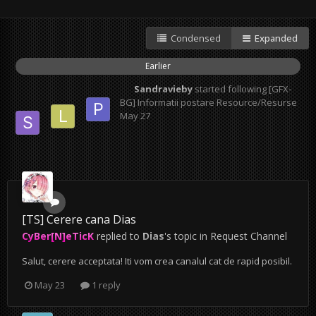
Condensed
Expanded
Earlier
Sandravieby
started following
[GFX-
BG] Informatii postare Resource/Resurse
May 27
[TS] Cerere cana Dias
CyBer[N]eTicK
replied to
Dias
's topic in
Request Channel
Salut, cerere acceptata! Iti vom crea canalul cat de rapid posibil.
May 23
1 reply