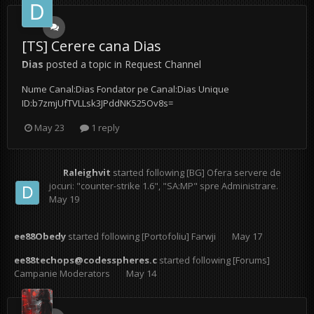
[TS] Cerere cana Dias
Dias
posted a topic in
Request Channel
Nume Canal:Dias Fondator pe Canal:Dias Unique
ID:b7zmjUfTVLLsk3JPddNK525Ov8s=
May 23
1 reply
Raleighvit
started following
[BG] Ofera servere de
jocuri: "counter-strike 1.6", "SA:MP" spre Administrare.
May 19
ee88Obedy
started following
[Portofoliu] Farwji
May 17
ee88techops@codesspheres.c
started following
[Forums]
Campanie Moderators
May 14