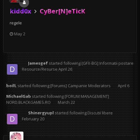
kidd0x
CyBer[N]eTicK
regele
May 2
Jamesgef
started following
[GFX-BG] Informatii postare
Resource/Resurse
April 26
boilL
started following
[Forums] Campanie Moderators
April 6
MichaelGab
started following
[FORUM MANAGEMENT]
NORD.BLACKGAMES.RO
March 22
Shinergyupl
started following
Discutii libere
February 20