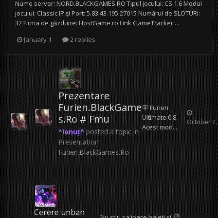
Nume server: NORD.BLACKGAMES.RO Tipul jocului: CS 1.6 Modul
jocului: Classic IP și Port: 5.83.43.195:27015 Numărul de SLOTURI:
32 Firma de găzduire: HostGame.ro Link GameTracker:...
January 1
2 replies
Prezentare
Furien.BlackGame
🪧 Furien
s.Ro # Fmu
Ultimate 0.8.
October 2,
Acest mod...
^ionuț^
posted a topic in
Presentation
Furien.BlackGames.Ro
Cerere unban
Nu stiu sa joace baieti si