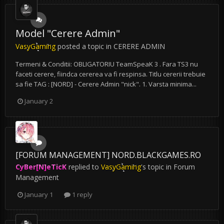
Model "Cerere Admin"
VasyGaming
posted a topic in
CERERE ADMIN
Termeni & Conditii: OBLIGATORIU TeamSpeaK 3 . Fara TS3 nu
faceti cerere, fiindca cererea va fi respinsa. Titlu cererii trebuie
sa fie TAG : [NORD] - Cerere Admin "nick". 1. Varsta minima...
January 2
[FORUM MANAGEMENT] NORD.BLACKGAMES.RO
CyBer[N]eTicK
replied to
VasyGaming
's topic in
Forum
Management
January 1
1 reply