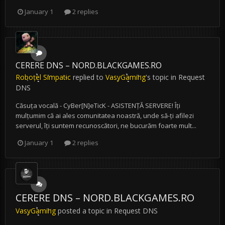
January 1
2 replies
CERERE DNS – NORD.BLACKGAMES.RO
Roboțel Simpatic
replied to
VasyGaming
's topic in
Request
DNS
Căsuța vocală - CyBer[N]eTicK - ASISTENȚĂ SERVERE! Îți
mulțumim că ai ales comunitatea noastră, unde să-ți afilezi
serverul, îți suntem recunoscători, ne bucurăm foarte mult...
January 1
2 replies
CERERE DNS – NORD.BLACKGAMES.RO
VasyGaming
posted a topic in
Request DNS