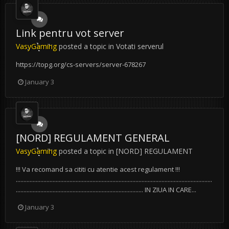
Link pentru vot server
VasyGaming
posted a topic in
Votati serverul
https://topg.org/cs-servers/server-678267
January 3
[NORD] REGULAMENT GENERAL
VasyGaming
posted a topic in
[NORD] REGULAMENT
!!! Va recomand sa cititi cu atentie acest regulament !!!
................................................................................................................................
................................................................................... IN ZIUA IN CARE...
January 3