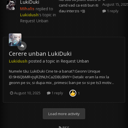
LukiDuki
August 15, 202
cand vad ca esti bun iti
Mihalis
replied to
dau interzis =)))
1 reply
Lukidush
's topic in
Request Unban
Cerere unban LukiDuki
Lukidush
posted a topic in
Request Unban
Numele tău: LukiDuki Cine te-a banat?:Geonn Unique
ID:9H6QbMR+JsjRZtNLhCa2DBL6lWY= Detalii: eram la mix la
geonn pe sv, si dupa mix , primesc ban pe sv si pe ts3 motiv...
August 10, 2025
1 reply
1
Load more activity
RSS