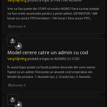
VasyGaming
posted a topic in
PRETURI ADMINI
Vrei sa faci parte din STAFF-ul nostru NORD? Fara sa mai astepti
sa faci orele acumulate pentru a primi admin. DETINATOR / 40€
lunar (cu acces FTP) Fondator / 15€ lunar ( fara acces FTP)...
January 4
Model cerere catre un admin cu cod
VasyGaming
posted a topic in
ADMIN CU COD
În acest topic puteti sa faceti publice dovezile din care reiese
faptul ca un admin foloseste un anumit cod/script/alias etc.
Model de postare: 1. Numele tau: 2. Gradul tau: 3. Numele...
January 4