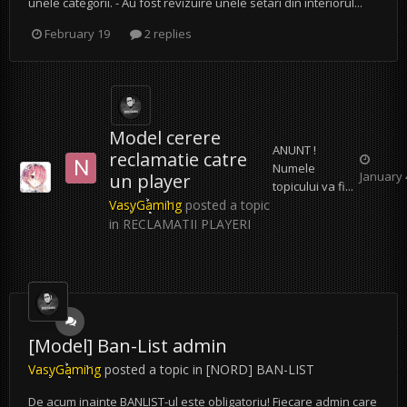
unele categorii. - Au fost revizuire unele setari din interiorul...
February 19
2 replies
Model cerere
ANUNT !
reclamatie catre
Numele
January 
un player
topicului va fi...
VasyGaming
posted a topic
in
RECLAMATII PLAYERI
[Model] Ban-List admin
VasyGaming
posted a topic in
[NORD] BAN-LIST
De acum inainte BANLIST-ul este obligatoriu! Fiecare admin care