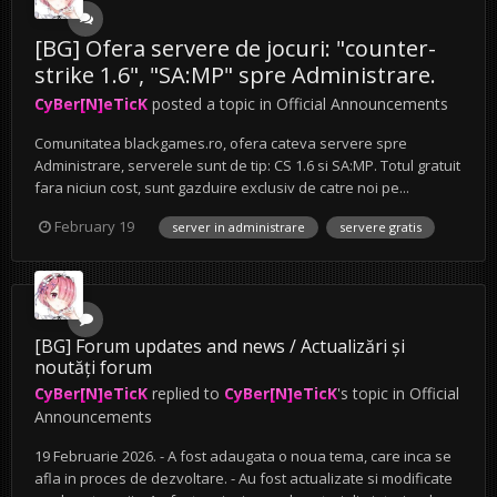
[BG] Ofera servere de jocuri: "counter-
strike 1.6", "SA:MP" spre Administrare.
CyBer[N]eTicK
posted a topic in
Official Announcements
Comunitatea blackgames.ro, ofera cateva servere spre
Administrare, serverele sunt de tip: CS 1.6 si SA:MP. Totul gratuit
fara niciun cost, sunt gazduire exclusiv de catre noi pe...
February 19
server in administrare
servere gratis
[BG] Forum updates and news / Actualizări și
noutăți forum
CyBer[N]eTicK
replied to
CyBer[N]eTicK
's topic in
Official
Announcements
19 Februarie 2026. - A fost adaugata o noua tema, care inca se
afla in proces de dezvoltare. - Au fost actualizate si modificate