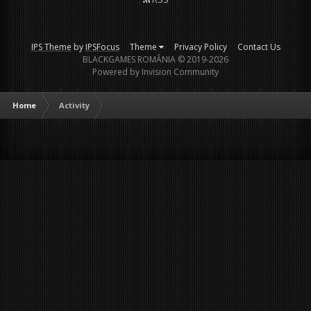
IPS Theme
by
IPSFocus
Theme
Privacy Policy
Contact Us
BLACKGAMES ROMÂNIA © 2019-2026
Powered by Invision Community
Home
Activity